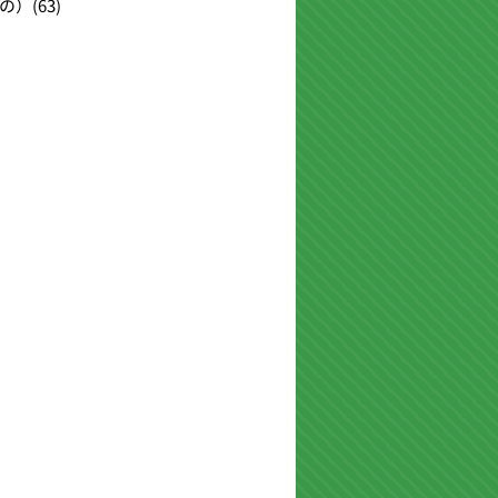
の）
(63)