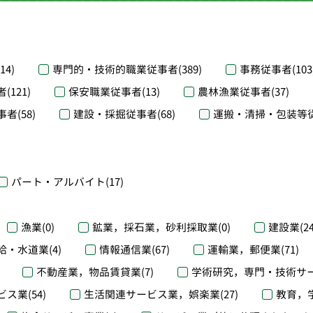
(14)
専門的・技術的職業従事者
(389)
事務従事者
(103
者
(121)
保安職業従事者
(13)
農林漁業従事者
(37)
事者
(58)
建設・採掘従事者
(68)
運搬・清掃・包装等
パート・アルバイト
(17)
漁業
(0)
鉱業，採石業，砂利採取業
(0)
建設業
(2
給・水道業
(4)
情報通信業
(67)
運輸業，郵便業
(71)
不動産業，物品賃貸業
(7)
学術研究，専門・技術サ
ビス業
(54)
生活関連サービス業，娯楽業
(27)
教育，