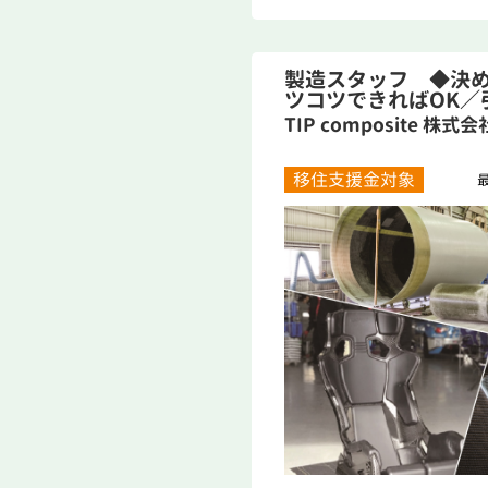
製造スタッフ ◆決
ツコツできればOK／
り！...
TIP composite 株式会
移住支援金対象
最