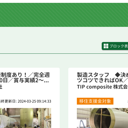
ブロック表
援制度あり！／完全週
製造スタッフ ◆決
日／賞与実績2～...
ツコツできればOK
り！...
社
TIP composite 株式
移住支援金対象
終更新日: 2024-03-25 09:14:33