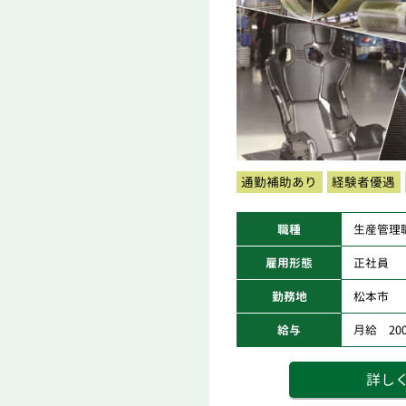
通勤補助あり
経験者優遇
職種
生産管理
雇用形態
正社員
勤務地
松本市
給与
月給 200,
詳し