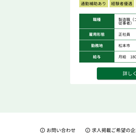
通勤補助あり
経験者優遇
職種
製造職（
従事者）
雇用形態
正社員
勤務地
松本市
給与
月給 180,
詳し
お問い合わせ
求人掲載ご希望の企