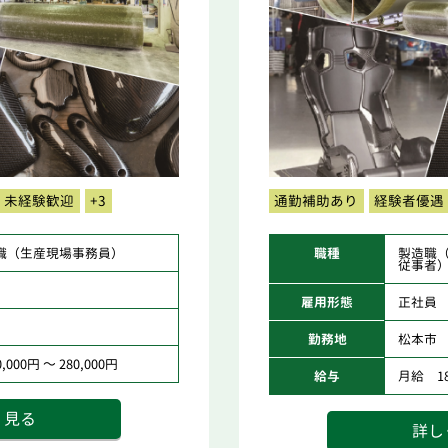
未経験歓迎
+3
通勤補助あり
経験者優遇
職（生産現場事務員）
職種
製造職
従事者
雇用形態
正社員
勤務地
松本市
000円 ～ 280,000円
給与
月給 180
く見る
詳し