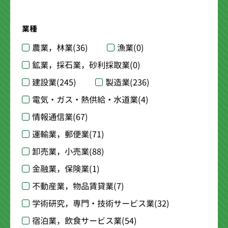
業種
農業，林業
(36)
漁業
(0)
鉱業，採石業，砂利採取業
(0)
建設業
(245)
製造業
(236)
電気・ガス・熱供給・水道業
(4)
情報通信業
(67)
運輸業，郵便業
(71)
卸売業，小売業
(88)
金融業，保険業
(1)
不動産業，物品賃貸業
(7)
学術研究，専門・技術サービス業
(32)
宿泊業，飲食サービス業
(54)