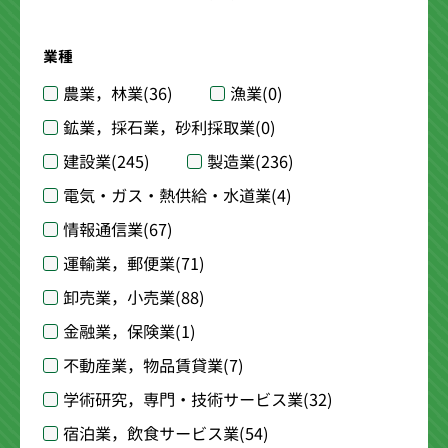
業種
農業，林業
(36)
漁業
(0)
鉱業，採石業，砂利採取業
(0)
建設業
(245)
製造業
(236)
電気・ガス・熱供給・水道業
(4)
情報通信業
(67)
運輸業，郵便業
(71)
卸売業，小売業
(88)
金融業，保険業
(1)
不動産業，物品賃貸業
(7)
学術研究，専門・技術サービス業
(32)
宿泊業，飲食サービス業
(54)