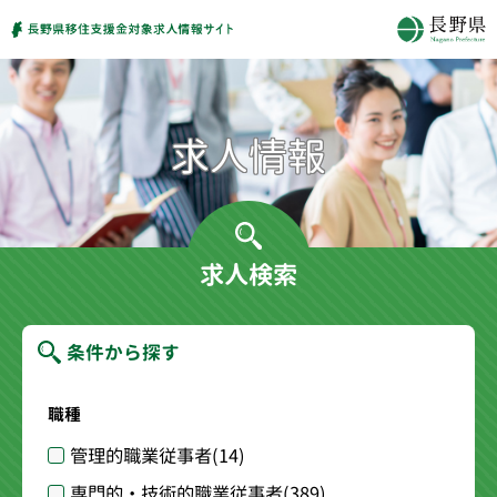
求人検索
条件から探す
職種
管理的職業従事者
(14)
専門的・技術的職業従事者
(389)