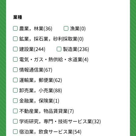
業種
農業，林業
(36)
漁業
(0)
鉱業，採石業，砂利採取業
(0)
建設業
(244)
製造業
(236)
電気・ガス・熱供給・水道業
(4)
情報通信業
(67)
運輸業，郵便業
(62)
卸売業，小売業
(88)
金融業，保険業
(1)
不動産業，物品賃貸業
(7)
学術研究，専門・技術サービス業
(32)
宿泊業，飲食サービス業
(54)