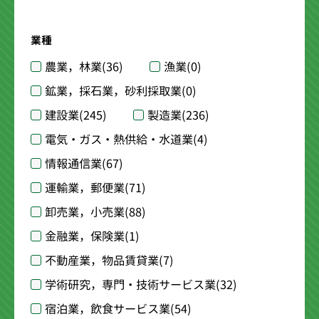
業種
農業，林業
(36)
漁業
(0)
鉱業，採石業，砂利採取業
(0)
建設業
(245)
製造業
(236)
電気・ガス・熱供給・水道業
(4)
情報通信業
(67)
運輸業，郵便業
(71)
卸売業，小売業
(88)
金融業，保険業
(1)
不動産業，物品賃貸業
(7)
学術研究，専門・技術サービス業
(32)
宿泊業，飲食サービス業
(54)