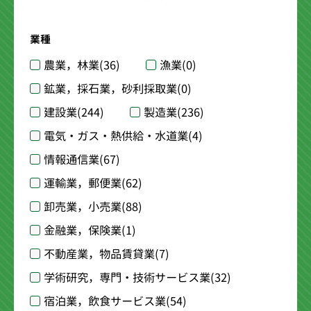
業種
農業，林業
(36)
漁業
(0)
鉱業，採石業，砂利採取業
(0)
建設業
(244)
製造業
(236)
電気・ガス・熱供給・水道業
(4)
情報通信業
(67)
運輸業，郵便業
(62)
卸売業，小売業
(88)
金融業，保険業
(1)
不動産業，物品賃貸業
(7)
学術研究，専門・技術サービス業
(32)
宿泊業，飲食サービス業
(54)