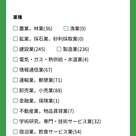
業種
農業，林業
(36)
漁業
(0)
鉱業，採石業，砂利採取業
(0)
建設業
(245)
製造業
(236)
電気・ガス・熱供給・水道業
(4)
情報通信業
(67)
運輸業，郵便業
(71)
卸売業，小売業
(88)
金融業，保険業
(1)
不動産業，物品賃貸業
(7)
学術研究，専門・技術サービス業
(32)
宿泊業，飲食サービス業
(54)