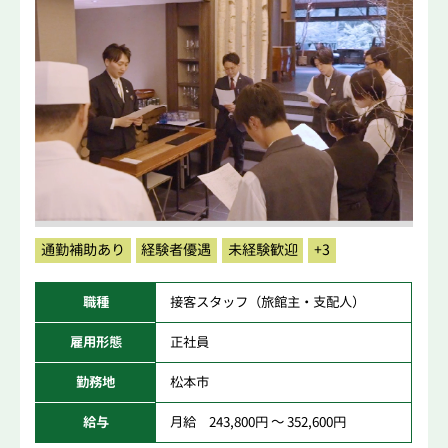
通勤補助あり
経験者優遇
未経験歓迎
+3
職種
接客スタッフ（旅館主・支配人）
雇用形態
正社員
勤務地
松本市
給与
月給 243,800円 ～ 352,600円