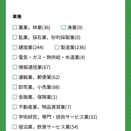
業種
農業，林業
(36)
漁業
(0)
鉱業，採石業，砂利採取業
(0)
建設業
(244)
製造業
(236)
電気・ガス・熱供給・水道業
(4)
情報通信業
(67)
運輸業，郵便業
(62)
卸売業，小売業
(88)
金融業，保険業
(1)
不動産業，物品賃貸業
(7)
学術研究，専門・技術サービス業
(32)
宿泊業，飲食サービス業
(54)