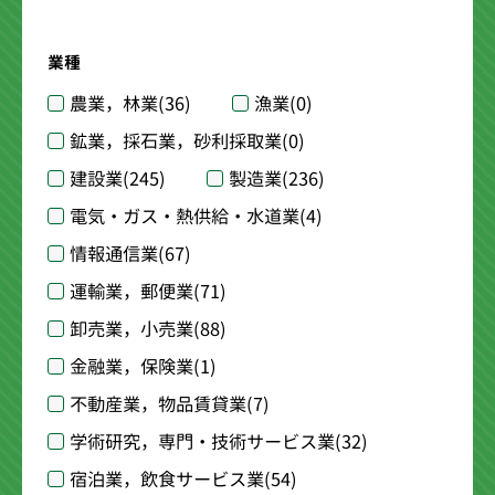
業種
農業，林業
(36)
漁業
(0)
鉱業，採石業，砂利採取業
(0)
建設業
(245)
製造業
(236)
電気・ガス・熱供給・水道業
(4)
情報通信業
(67)
運輸業，郵便業
(71)
卸売業，小売業
(88)
金融業，保険業
(1)
不動産業，物品賃貸業
(7)
学術研究，専門・技術サービス業
(32)
宿泊業，飲食サービス業
(54)