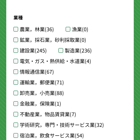
業種
農業，林業
(36)
漁業
(0)
鉱業，採石業，砂利採取業
(0)
建設業
(245)
製造業
(236)
電気・ガス・熱供給・水道業
(4)
情報通信業
(67)
運輸業，郵便業
(71)
卸売業，小売業
(88)
金融業，保険業
(1)
不動産業，物品賃貸業
(7)
学術研究，専門・技術サービス業
(32)
宿泊業，飲食サービス業
(54)