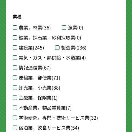
業種
農業，林業
(36)
漁業
(0)
鉱業，採石業，砂利採取業
(0)
建設業
(245)
製造業
(236)
電気・ガス・熱供給・水道業
(4)
情報通信業
(67)
運輸業，郵便業
(71)
卸売業，小売業
(88)
金融業，保険業
(1)
不動産業，物品賃貸業
(7)
学術研究，専門・技術サービス業
(32)
宿泊業，飲食サービス業
(54)