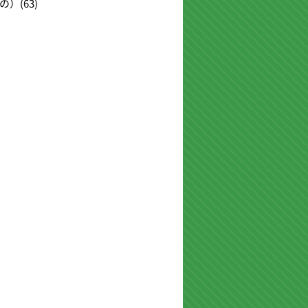
の）
(63)