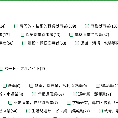
(14)
専門的・技術的職業従事者
(389)
事務従事者
(103
者
(121)
保安職業従事者
(13)
農林漁業従事者
(37)
事者
(58)
建設・採掘従事者
(68)
運搬・清掃・包装等
パート・アルバイト
(17)
漁業
(0)
鉱業，採石業，砂利採取業
(0)
建設業
(2
給・水道業
(4)
情報通信業
(67)
運輸業，郵便業
(71)
不動産業，物品賃貸業
(7)
学術研究，専門・技術サ
ビス業
(54)
生活関連サービス業，娯楽業
(27)
教育，