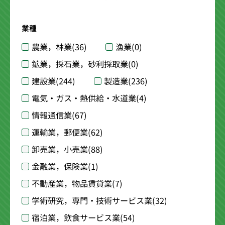
業種
農業，林業
(36)
漁業
(0)
鉱業，採石業，砂利採取業
(0)
建設業
(244)
製造業
(236)
電気・ガス・熱供給・水道業
(4)
情報通信業
(67)
運輸業，郵便業
(62)
卸売業，小売業
(88)
金融業，保険業
(1)
不動産業，物品賃貸業
(7)
学術研究，専門・技術サービス業
(32)
宿泊業，飲食サービス業
(54)