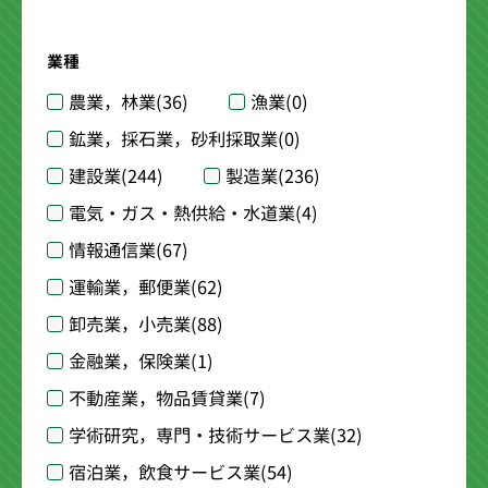
業種
農業，林業
(36)
漁業
(0)
鉱業，採石業，砂利採取業
(0)
建設業
(244)
製造業
(236)
電気・ガス・熱供給・水道業
(4)
情報通信業
(67)
運輸業，郵便業
(62)
卸売業，小売業
(88)
金融業，保険業
(1)
不動産業，物品賃貸業
(7)
学術研究，専門・技術サービス業
(32)
宿泊業，飲食サービス業
(54)