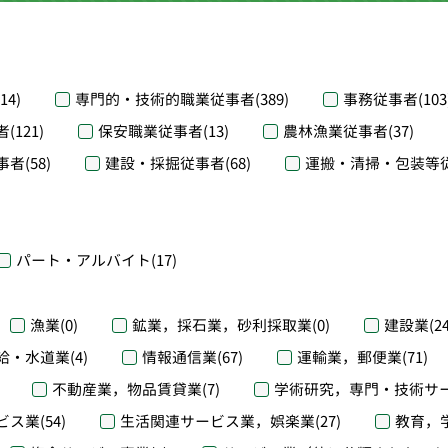
(14)
専門的・技術的職業従事者
(389)
事務従事者
(103
者
(121)
保安職業従事者
(13)
農林漁業従事者
(37)
事者
(58)
建設・採掘従事者
(68)
運搬・清掃・包装等
パート・アルバイト
(17)
漁業
(0)
鉱業，採石業，砂利採取業
(0)
建設業
(2
給・水道業
(4)
情報通信業
(67)
運輸業，郵便業
(71)
不動産業，物品賃貸業
(7)
学術研究，専門・技術サ
ビス業
(54)
生活関連サービス業，娯楽業
(27)
教育，