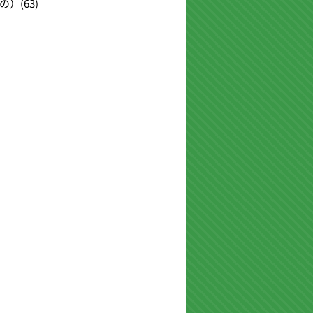
の）
(63)