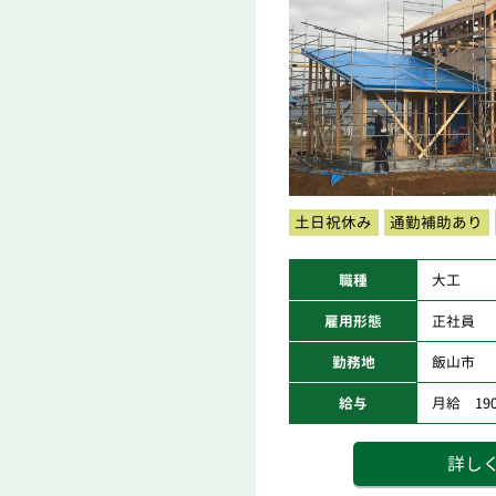
土日祝休み
通勤補助あり
職種
大工
雇用形態
正社員
勤務地
飯山市
給与
月給 190,
詳し