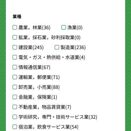
業種
農業，林業
(36)
漁業
(0)
鉱業，採石業，砂利採取業
(0)
建設業
(245)
製造業
(236)
電気・ガス・熱供給・水道業
(4)
情報通信業
(67)
運輸業，郵便業
(71)
卸売業，小売業
(88)
金融業，保険業
(1)
不動産業，物品賃貸業
(7)
学術研究，専門・技術サービス業
(32)
宿泊業，飲食サービス業
(54)