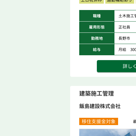
職種
土木施工
雇用形態
正社員
勤務地
長野市
給与
月給 300,
詳し
建築施工管理
飯島建設株式会社
移住支援金対象
最