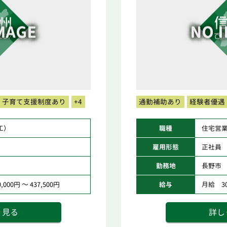
子育て支援制度あり
+4
通勤補助あり
経験者優遇
工）
職種
住宅営
雇用形態
正社員
勤務地
長野市
000円 ～ 437,500円
給与
月給 300
く見る
詳し