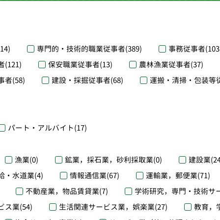
(14)
専門的・技術的職業従事者
(389)
事務従事者
(103
者
(121)
保安職業従事者
(13)
農林漁業従事者
(37)
事者
(58)
建設・採掘従事者
(68)
運搬・清掃・包装等
パート・アルバイト
(17)
漁業
(0)
鉱業，採石業，砂利採取業
(0)
建設業
(2
給・水道業
(4)
情報通信業
(67)
運輸業，郵便業
(71)
不動産業，物品賃貸業
(7)
学術研究，専門・技術サ
ビス業
(54)
生活関連サービス業，娯楽業
(27)
教育，