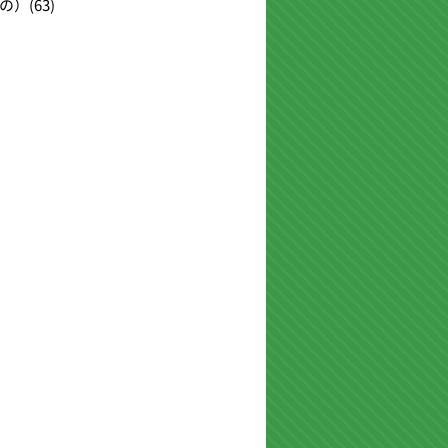
の）
(63)