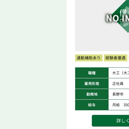
通勤補助あり
経験者優遇
職種
大工（大
雇用形態
正社員
勤務地
長野市
給与
月給 350,
詳し