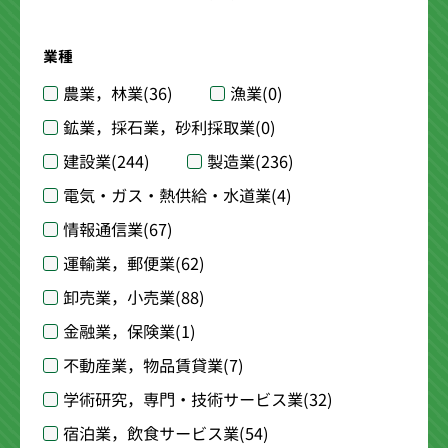
業種
農業，林業
(36)
漁業
(0)
鉱業，採石業，砂利採取業
(0)
建設業
(244)
製造業
(236)
電気・ガス・熱供給・水道業
(4)
情報通信業
(67)
運輸業，郵便業
(62)
卸売業，小売業
(88)
金融業，保険業
(1)
不動産業，物品賃貸業
(7)
学術研究，専門・技術サービス業
(32)
宿泊業，飲食サービス業
(54)