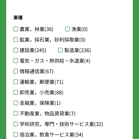
業種
農業，林業
(36)
漁業
(0)
鉱業，採石業，砂利採取業
(0)
建設業
(245)
製造業
(236)
電気・ガス・熱供給・水道業
(4)
情報通信業
(67)
運輸業，郵便業
(71)
卸売業，小売業
(88)
金融業，保険業
(1)
不動産業，物品賃貸業
(7)
学術研究，専門・技術サービス業
(32)
宿泊業，飲食サービス業
(54)