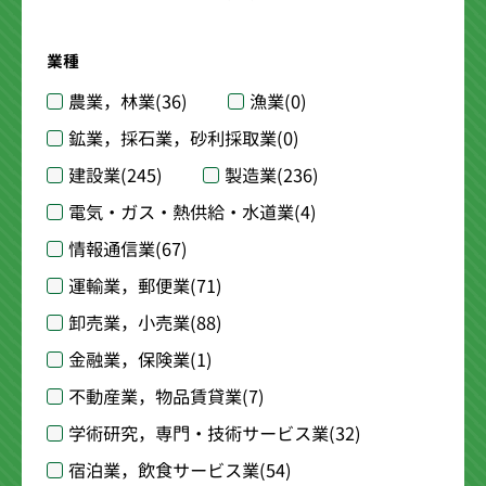
業種
農業，林業
(36)
漁業
(0)
鉱業，採石業，砂利採取業
(0)
建設業
(245)
製造業
(236)
電気・ガス・熱供給・水道業
(4)
情報通信業
(67)
運輸業，郵便業
(71)
卸売業，小売業
(88)
金融業，保険業
(1)
不動産業，物品賃貸業
(7)
学術研究，専門・技術サービス業
(32)
宿泊業，飲食サービス業
(54)