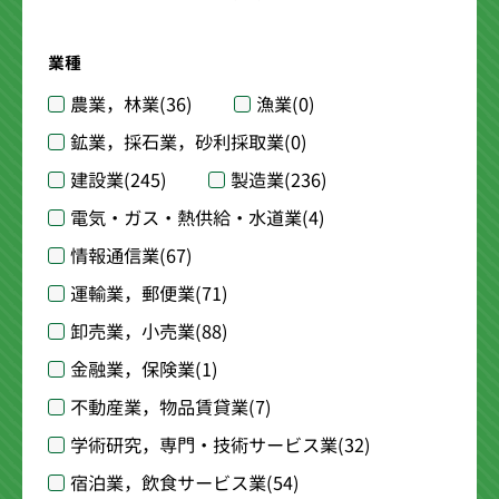
業種
農業，林業
(36)
漁業
(0)
鉱業，採石業，砂利採取業
(0)
建設業
(245)
製造業
(236)
電気・ガス・熱供給・水道業
(4)
情報通信業
(67)
運輸業，郵便業
(71)
卸売業，小売業
(88)
金融業，保険業
(1)
不動産業，物品賃貸業
(7)
学術研究，専門・技術サービス業
(32)
宿泊業，飲食サービス業
(54)