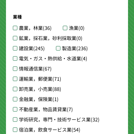
業種
農業，林業
(36)
漁業
(0)
鉱業，採石業，砂利採取業
(0)
建設業
(245)
製造業
(236)
電気・ガス・熱供給・水道業
(4)
情報通信業
(67)
運輸業，郵便業
(71)
卸売業，小売業
(88)
金融業，保険業
(1)
不動産業，物品賃貸業
(7)
学術研究，専門・技術サービス業
(32)
宿泊業，飲食サービス業
(54)