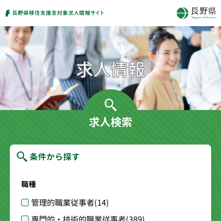
求人検索
条件から探す
職種
管理的職業従事者
(14)
専門的・技術的職業従事者
(389)