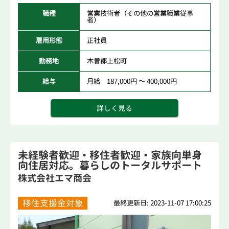
職種
営業技術者（その他の営業職業従事
者）
雇用形態
正社員
勤務地
木曽郡上松町
給与
月給 187,000円 ～ 400,000円
詳しく見る
未経験者歓迎・移住者歓迎・家族向単身
向住居対応。暮らしのトータルサポート
する地...
株式会社エマ商会
移住支援金対象
最終更新日: 2023-11-07 17:00:25