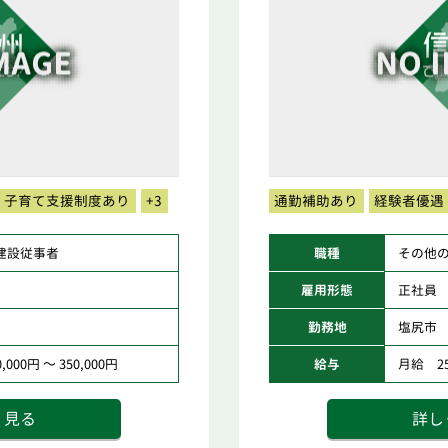
子育て支援制度あり
+3
通勤補助あり
経験者優遇
建設従事者
職種
その他
雇用形態
正社員
勤務地
塩尻市
000円 ～ 350,000円
給与
月給 250
く見る
詳し