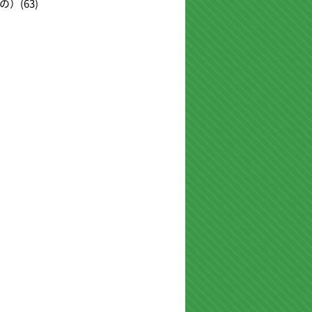
の）
(63)