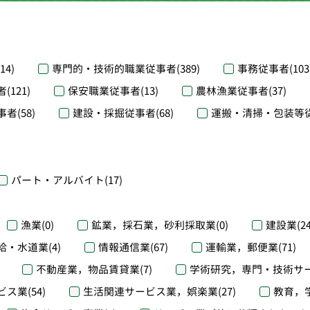
(14)
専門的・技術的職業従事者
(389)
事務従事者
(103
者
(121)
保安職業従事者
(13)
農林漁業従事者
(37)
事者
(58)
建設・採掘従事者
(68)
運搬・清掃・包装等
パート・アルバイト
(17)
漁業
(0)
鉱業，採石業，砂利採取業
(0)
建設業
(2
給・水道業
(4)
情報通信業
(67)
運輸業，郵便業
(71)
不動産業，物品賃貸業
(7)
学術研究，専門・技術サ
ビス業
(54)
生活関連サービス業，娯楽業
(27)
教育，