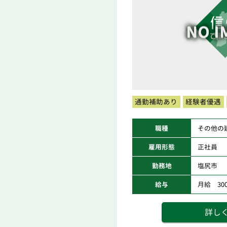
通勤補助あり
経験者優遇
職種
その他の
雇用形態
正社員
勤務地
塩尻市
給与
月給 300,
詳し