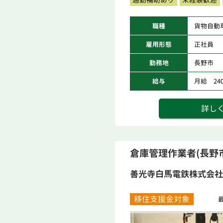
職種
貨物自動
雇用形態
正社員
勤務地
長野市
給与
月給 240,
詳し
倉庫管理作業者(長野市
善光寺白馬電鉄株式会社
移住支援金対象
最