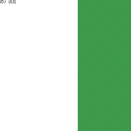
の）
(63)