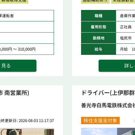
車運転者
職種
倉庫作
雇用形態
正社員
勤務地
塩尻市
000円 ～ 310,000円
給与
月給 188
く見る
詳し
 南営業所)
ドライバー(上伊那群
善光寺白馬電鉄株式会
移住支援金対象
終更新日: 2026-08-03 11:17:37