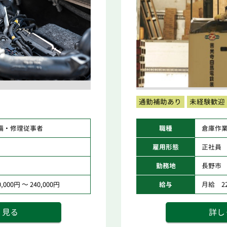
通勤補助あり
未経験歓迎
備・修理従事者
職種
倉庫作
雇用形態
正社員
勤務地
長野市
000円 ～ 240,000円
給与
月給 225
く見る
詳し