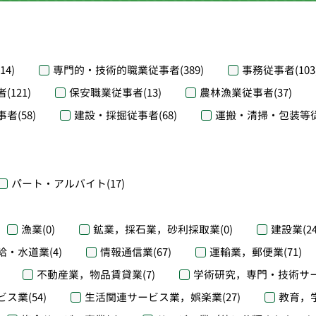
(14)
専門的・技術的職業従事者
(389)
事務従事者
(103
者
(121)
保安職業従事者
(13)
農林漁業従事者
(37)
事者
(58)
建設・採掘従事者
(68)
運搬・清掃・包装等
パート・アルバイト
(17)
漁業
(0)
鉱業，採石業，砂利採取業
(0)
建設業
(2
給・水道業
(4)
情報通信業
(67)
運輸業，郵便業
(71)
不動産業，物品賃貸業
(7)
学術研究，専門・技術サ
ビス業
(54)
生活関連サービス業，娯楽業
(27)
教育，