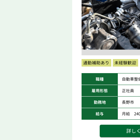
通勤補助あり
未経験歓迎
職種
自動車整
雇用形態
正社員
勤務地
長野市
給与
月給 240,
詳し