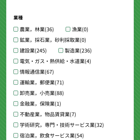
業種
農業，林業
(36)
漁業
(0)
鉱業，採石業，砂利採取業
(0)
建設業
(245)
製造業
(236)
電気・ガス・熱供給・水道業
(4)
情報通信業
(67)
運輸業，郵便業
(71)
卸売業，小売業
(88)
金融業，保険業
(1)
不動産業，物品賃貸業
(7)
学術研究，専門・技術サービス業
(32)
宿泊業，飲食サービス業
(54)