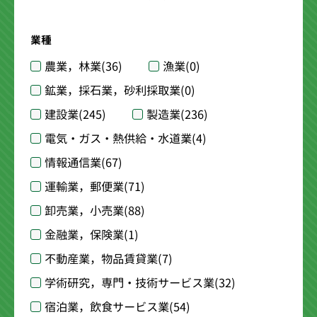
業種
農業，林業
(36)
漁業
(0)
鉱業，採石業，砂利採取業
(0)
建設業
(245)
製造業
(236)
電気・ガス・熱供給・水道業
(4)
情報通信業
(67)
運輸業，郵便業
(71)
卸売業，小売業
(88)
金融業，保険業
(1)
不動産業，物品賃貸業
(7)
学術研究，専門・技術サービス業
(32)
宿泊業，飲食サービス業
(54)