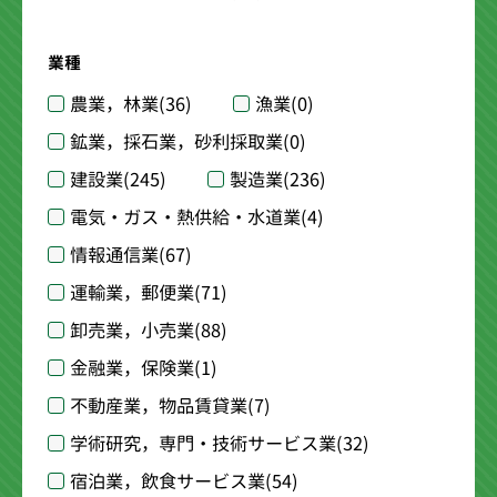
業種
農業，林業
(36)
漁業
(0)
鉱業，採石業，砂利採取業
(0)
建設業
(245)
製造業
(236)
電気・ガス・熱供給・水道業
(4)
情報通信業
(67)
運輸業，郵便業
(71)
卸売業，小売業
(88)
金融業，保険業
(1)
不動産業，物品賃貸業
(7)
学術研究，専門・技術サービス業
(32)
宿泊業，飲食サービス業
(54)