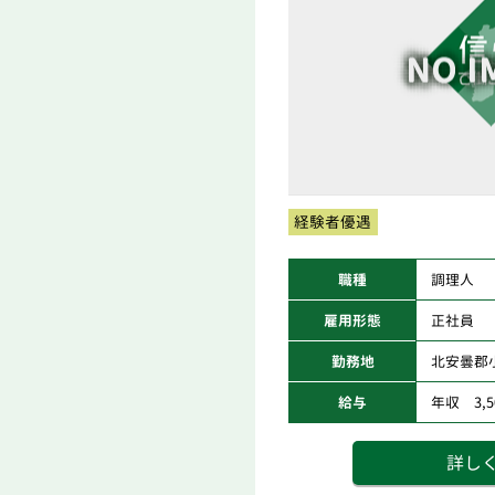
経験者優遇
職種
調理人
雇用形態
正社員
勤務地
北安曇郡
給与
年収 3,50
詳し