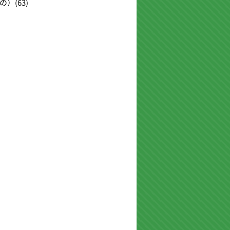
の）
(63)