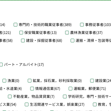
(14)
専門的・技術的職業従事者
(389)
事務従事者
(103
者
(121)
保安職業従事者
(13)
農林漁業従事者
(37)
事者
(58)
建設・採掘従事者
(68)
運搬・清掃・包装等
パート・アルバイト
(17)
漁業
(0)
鉱業，採石業，砂利採取業
(0)
建設業
(2
給・水道業
(4)
情報通信業
(67)
運輸業，郵便業
(71)
不動産業，物品賃貸業
(7)
学術研究，専門・技術サ
ビス業
(54)
生活関連サービス業，娯楽業
(27)
教育，