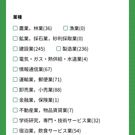
業種
農業，林業
(36)
漁業
(0)
鉱業，採石業，砂利採取業
(0)
建設業
(245)
製造業
(236)
電気・ガス・熱供給・水道業
(4)
情報通信業
(67)
運輸業，郵便業
(71)
卸売業，小売業
(88)
金融業，保険業
(1)
不動産業，物品賃貸業
(7)
学術研究，専門・技術サービス業
(32)
宿泊業，飲食サービス業
(54)