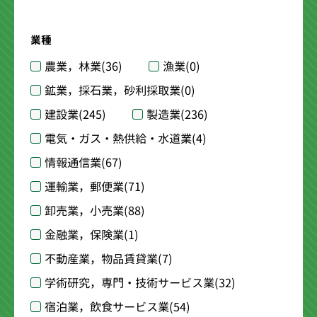
業種
農業，林業
(36)
漁業
(0)
鉱業，採石業，砂利採取業
(0)
建設業
(245)
製造業
(236)
電気・ガス・熱供給・水道業
(4)
情報通信業
(67)
運輸業，郵便業
(71)
卸売業，小売業
(88)
金融業，保険業
(1)
不動産業，物品賃貸業
(7)
学術研究，専門・技術サービス業
(32)
宿泊業，飲食サービス業
(54)