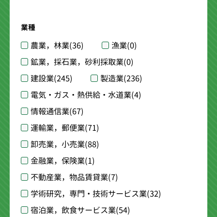
業種
農業，林業
(36)
漁業
(0)
鉱業，採石業，砂利採取業
(0)
建設業
(245)
製造業
(236)
電気・ガス・熱供給・水道業
(4)
情報通信業
(67)
運輸業，郵便業
(71)
卸売業，小売業
(88)
金融業，保険業
(1)
不動産業，物品賃貸業
(7)
学術研究，専門・技術サービス業
(32)
宿泊業，飲食サービス業
(54)