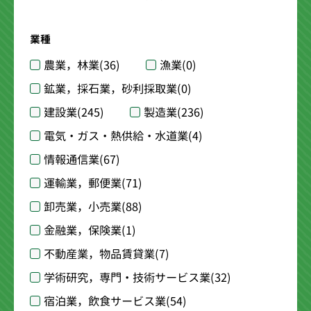
業種
農業，林業
(36)
漁業
(0)
鉱業，採石業，砂利採取業
(0)
建設業
(245)
製造業
(236)
電気・ガス・熱供給・水道業
(4)
情報通信業
(67)
運輸業，郵便業
(71)
卸売業，小売業
(88)
金融業，保険業
(1)
不動産業，物品賃貸業
(7)
学術研究，専門・技術サービス業
(32)
宿泊業，飲食サービス業
(54)