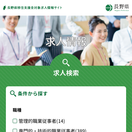
求人検索
条件から探す
職種
管理的職業従事者
(14)
専門的・技術的職業従事者
(389)