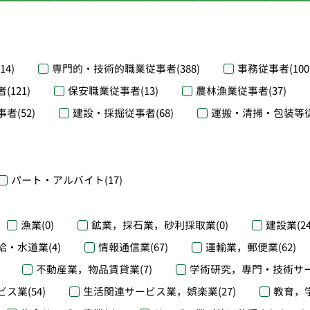
(14)
専門的・技術的職業従事者
(388)
事務従事者
(100
者
(121)
保安職業従事者
(13)
農林漁業従事者
(37)
事者
(52)
建設・採掘従事者
(68)
運搬・清掃・包装等
パート・アルバイト
(17)
漁業
(0)
鉱業，採石業，砂利採取業
(0)
建設業
(2
給・水道業
(4)
情報通信業
(67)
運輸業，郵便業
(62)
不動産業，物品賃貸業
(7)
学術研究，専門・技術サ
ビス業
(54)
生活関連サービス業，娯楽業
(27)
教育，