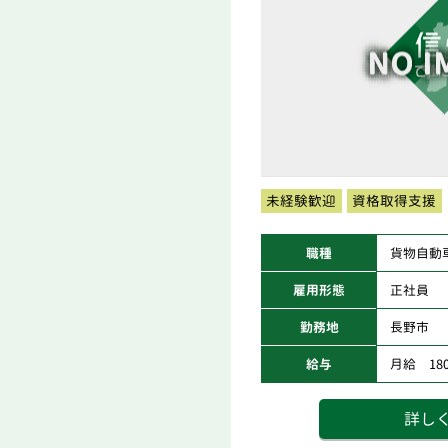
未経験歓迎
資格取得支援
職種
貨物自動
雇用形態
正社員
勤務地
長野市
給与
月給 180,
詳し