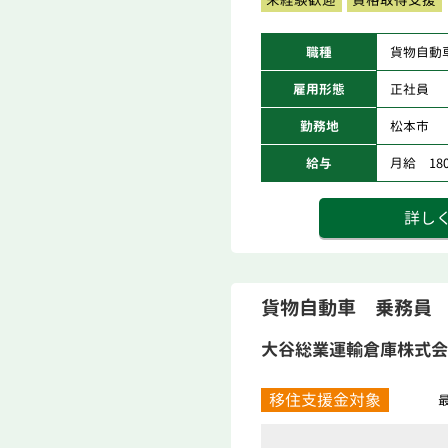
職種
貨物自動
雇用形態
正社員
勤務地
松本市
給与
月給 180,
詳し
貨物自動車 乗務員
大谷総業運輸倉庫株式会
移住支援金対象
最