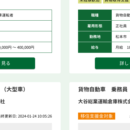
車運転者
職種
貨物自
雇用形態
正社員
勤務地
松本市
000円 ～ 400,000円
給与
月給 180
く見る
詳し
 （大型車）
貨物自動車 乗務員
社
大谷総業運輸倉庫株式
移住支援金対象
終更新日: 2024-01-24 10:05:26