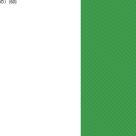
の）
(60)