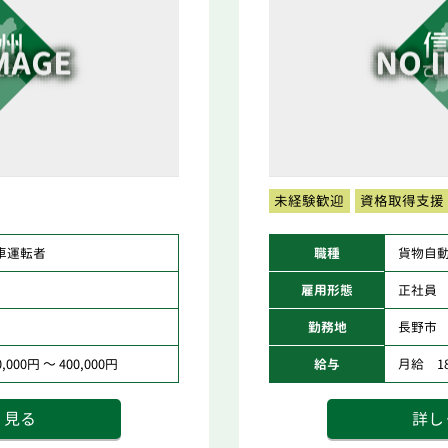
未経験歓迎
資格取得支援
車運転者
職種
貨物自
雇用形態
正社員
勤務地
長野市
000円 ～ 400,000円
給与
月給 180
く見る
詳し