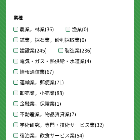
業種
農業，林業
(36)
漁業
(0)
鉱業，採石業，砂利採取業
(0)
建設業
(245)
製造業
(236)
電気・ガス・熱供給・水道業
(4)
情報通信業
(67)
運輸業，郵便業
(71)
卸売業，小売業
(88)
金融業，保険業
(1)
不動産業，物品賃貸業
(7)
学術研究，専門・技術サービス業
(32)
宿泊業，飲食サービス業
(54)