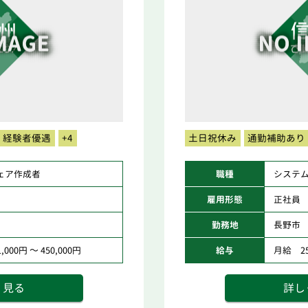
経験者優遇
+4
土日祝休み
通勤補助あり
ェア作成者
職種
システ
雇用形態
正社員
勤務地
長野市
000円 ～ 450,000円
給与
月給 251
く見る
詳し