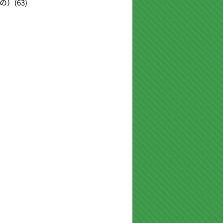
の）
(63)