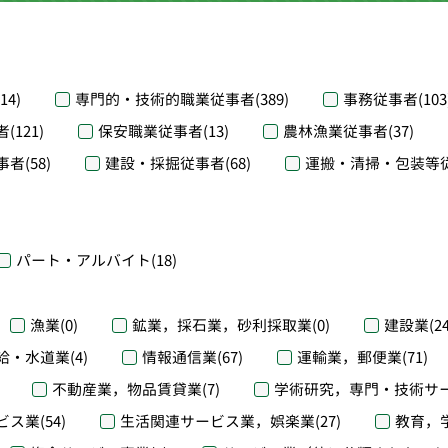
(14)
専門的・技術的職業従事者
(389)
事務従事者
(103
者
(121)
保安職業従事者
(13)
農林漁業従事者
(37)
事者
(58)
建設・採掘従事者
(68)
運搬・清掃・包装等
パート・アルバイト
(18)
漁業
(0)
鉱業，採石業，砂利採取業
(0)
建設業
(2
給・水道業
(4)
情報通信業
(67)
運輸業，郵便業
(71)
不動産業，物品賃貸業
(7)
学術研究，専門・技術サ
ビス業
(54)
生活関連サービス業，娯楽業
(27)
教育，