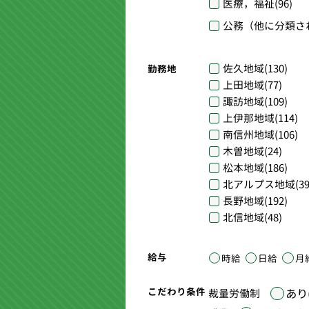
医療，福祉
(96)
公務（他に分類さ
佐久地域
(130)
勤務地
上田地域
(77)
諏訪地域
(109)
上伊那地域
(114)
南信州地域
(106)
木曽地域
(24)
松本地域
(186)
北アルプス地域
(39
長野地域
(192)
北信地域
(48)
給与
時給
日給
月
こだわり条件
あり(
裁量労働制