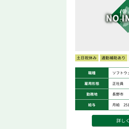
土日祝休み
通勤補助あり
職種
ソフトウ
雇用形態
正社員
勤務地
長野市
給与
月給 251,
詳し