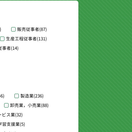
)
販売従事者
(87)
生産工程従事者
(131)
従事者
(14)
46)
製造業
(236)
卸売業，小売業
(88)
ービス業
(32)
学習支援業
(5)