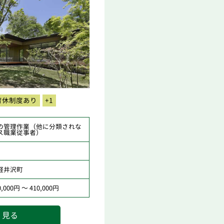
育休制度あり
+1
の管理作業（他に分類されな
ス職業従事者）
軽井沢町
000円 ～ 410,000円
く見る