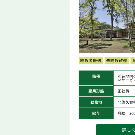
経験者優遇
未経験歓迎
職種
別荘地内
いサービ
雇用形態
正社員
勤務地
北佐久郡
給与
月給 300,
詳し