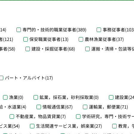
(14)
専門的・技術的職業従事者
(389)
事務従事者
(103
者
(121)
保安職業従事者
(13)
農林漁業従事者
(37)
事者
(58)
建設・採掘従事者
(68)
運搬・清掃・包装等
パート・アルバイト
(17)
漁業
(0)
鉱業，採石業，砂利採取業
(0)
建設業
(2
給・水道業
(4)
情報通信業
(67)
運輸業，郵便業
(71)
不動産業，物品賃貸業
(7)
学術研究，専門・技術サ
ビス業
(54)
生活関連サービス業，娯楽業
(27)
教育，