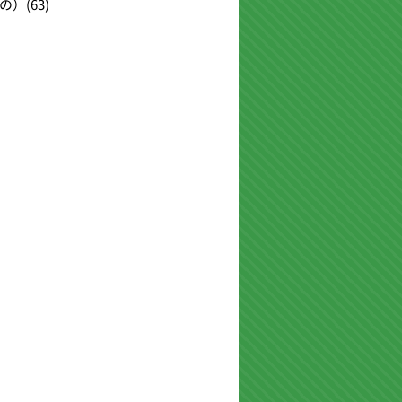
の）
(63)