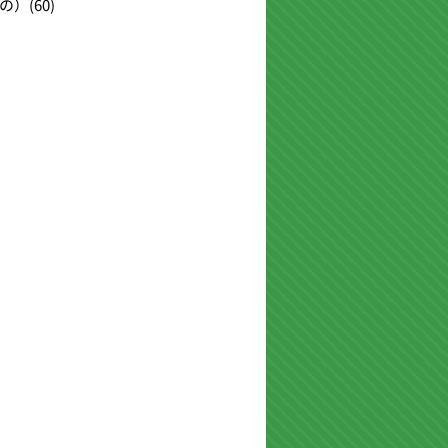
の）
(60)