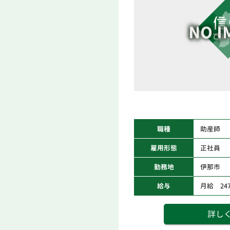
職種
助産師
雇用形態
正社員
勤務地
伊那市
給与
月給 247,
詳し