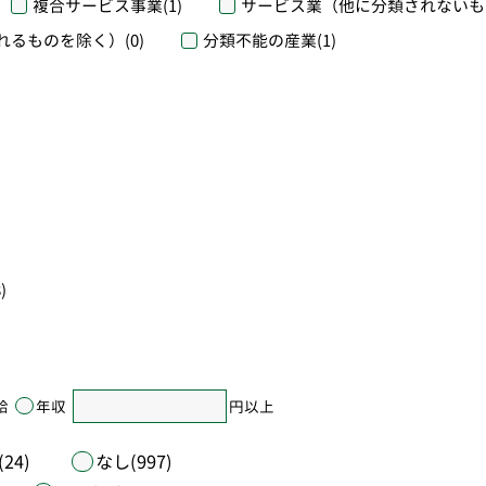
複合サービス事業
(1)
サービス業（他に分類されないも
れるものを除く）
(0)
分類不能の産業
(1)
)
給
年収
円以上
24)
なし(997)