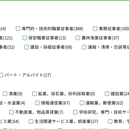
(14)
専門的・技術的職業従事者
(388)
事務従事者
(100
者
(121)
保安職業従事者
(13)
農林漁業従事者
(37)
事者
(52)
建設・採掘従事者
(68)
運搬・清掃・包装等
パート・アルバイト
(17)
漁業
(0)
鉱業，採石業，砂利採取業
(0)
建設業
(2
給・水道業
(4)
情報通信業
(67)
運輸業，郵便業
(62)
不動産業，物品賃貸業
(7)
学術研究，専門・技術サ
ビス業
(54)
生活関連サービス業，娯楽業
(27)
教育，