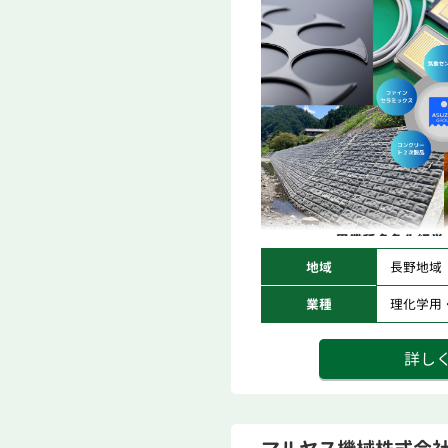
地域
長野地域
業種
理化学用
詳し