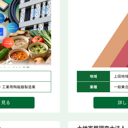
地域
上田地
・工業用陶磁器製造業
業種
一般乗
く見る
詳し