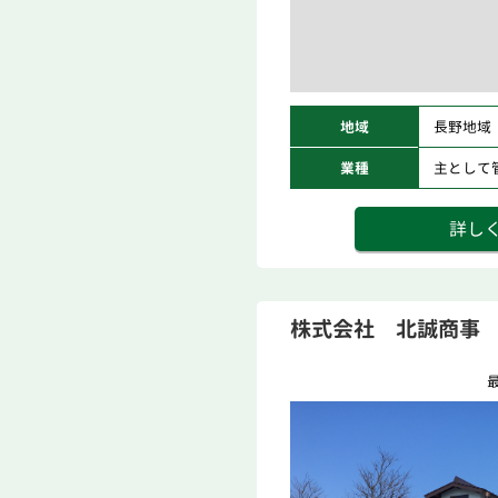
地域
長野地域
業種
主として
詳し
株式会社 北誠商事
最