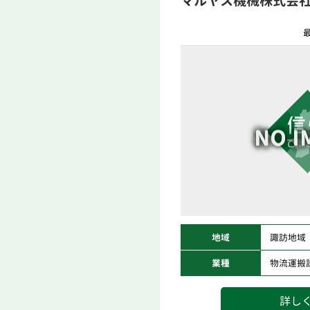
マルヤス機械株式会
最
地域
諏訪地域
業種
物流運搬
詳し