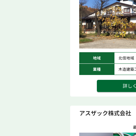
地域
北信地域
業種
木造建築
詳し
アスザック株式会社
最