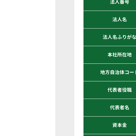
法人番号
法人名
法人名ふりが
本社所在地
地方自治体コー
代表者役職
代表者名
資本金