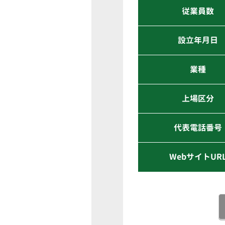
従業員数
設立年月日
業種
上場区分
代表電話番号
WebサイトUR