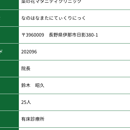
菜の花マタニティクリニック
な
なのはなまたにてぃくりにっく
〒3960009 長野県伊那市日影380-1
ド
202096
院長
鈴木 昭久
25人
有床診療所