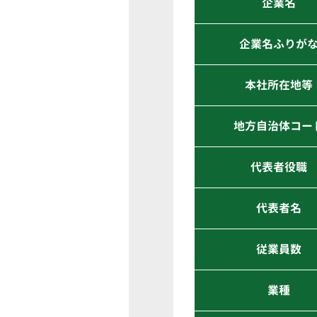
企業名
企業名ふりが
本社所在地等
地方自治体コー
代表者役職
代表者名
従業員数
業種