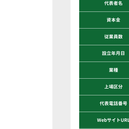
代表者名
資本金
従業員数
設立年月日
業種
上場区分
代表電話番号
WebサイトUR