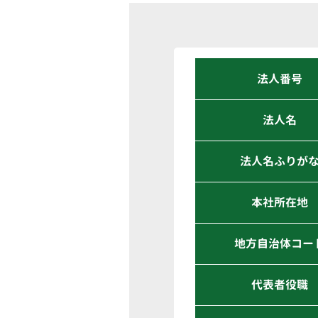
法人番号
法人名
法人名ふりが
本社所在地
地方自治体コー
代表者役職