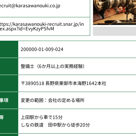
ecruit@karasawanouki.co.jp
ttps://karasawanouki-recruit.snar.jp/in
ex.aspx?id=EvyKzyP5fvM
200000-01-009-024
整備士（6か月以上の実務経験）
〒3890518 長野県東御市本海野1642本社
事項
変更の範囲：会社の定める場所
等
上田駅から車で15分
しなの鉄道 田中駅から徒歩20分