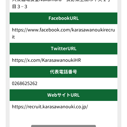
目３−３
FacebookURL
https://www.facebook.com/karasawanoukirecru
it
TwitterURL
https://x.com/KarasawanoukiHR
代表電話番号
0268625262
WebサイトURL
https://recruit.karasawanouki.co.jp/