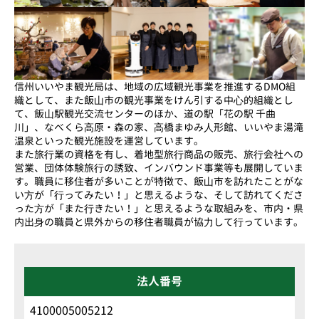
信州いいやま観光局は、地域の広域観光事業を推進するDMO組
織として、また飯⼭市の観光事業をけん引する中⼼的組織とし
て、飯⼭駅観光交流センターのほか、道の駅「花の駅 千曲
川」、なべくら⾼原・森の家、⾼橋まゆみ⼈形館、いいやま湯滝
温泉といった観光施設を運営しています。
また旅⾏業の資格を有し、着地型旅⾏商品の販売、旅⾏会社への
営業、団体体験旅⾏の誘致、インバウンド事業等も展開していま
す。職員に移住者が多いことが特徴で、飯⼭市を訪れたことがな
い⽅が「⾏ってみたい！」と思えるような、そして訪れてくださ
った⽅が「また⾏きたい！」と思えるような取組みを、市内・県
内出⾝の職員と県外からの移住者職員が協⼒して⾏っています。
法人番号
4100005005212