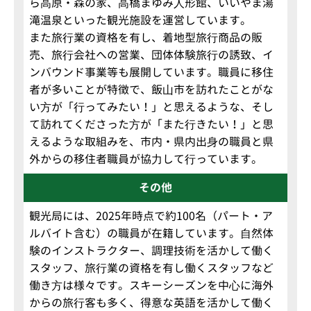
ら⾼原・森の家、⾼橋まゆみ⼈形館、いいやま湯
滝温泉といった観光施設を運営しています。
また旅⾏業の資格を有し、着地型旅⾏商品の販
売、旅⾏会社への営業、団体体験旅⾏の誘致、イ
ンバウンド事業等も展開しています。職員に移住
者が多いことが特徴で、飯⼭市を訪れたことがな
い⽅が「⾏ってみたい！」と思えるような、そし
て訪れてくださった⽅が「また⾏きたい！」と思
えるような取組みを、市内・県内出⾝の職員と県
外からの移住者職員が協⼒して⾏っています。
その他
観光局には、2025年時点で約100名（パート・ア
ルバイト含む）の職員が在籍しています。⾃然体
験のインストラクター、調理技術を活かして働く
スタッフ、旅⾏業の資格を有し働くスタッフなど
働き⽅は様々です。スキーシーズンを中⼼に海外
からの旅⾏客も多く、得意な英語を活かして働く