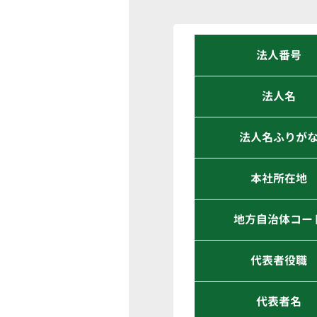
法人番号
法人名
法人名ふりが
本社所在地
地方自治体コー
代表者役職
代表者名