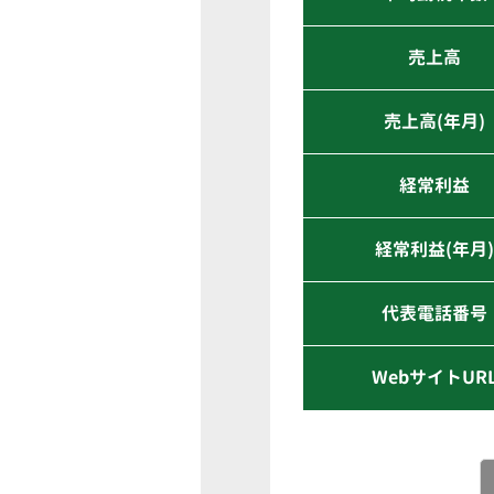
売上高
売上高(年月)
経常利益
経常利益(年月
代表電話番号
WebサイトUR