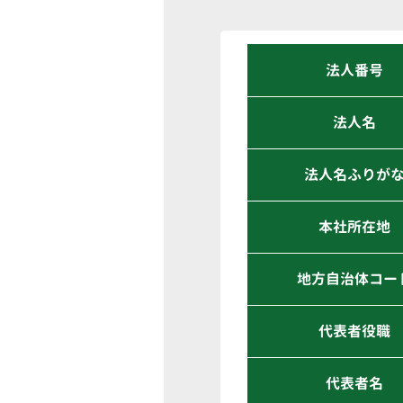
法人番号
法人名
法人名ふりが
本社所在地
地方自治体コー
代表者役職
代表者名