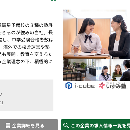
進衛星予備校の３種の塾展
できるのが強みの当社。長
営し、中学受験合格者数は
また、海外での校舎運営や塾
発も展開。教育を変えるた
う企業理念の下、積極的に
ブ
1
企業詳細を見る
この企業の求人情報一覧を