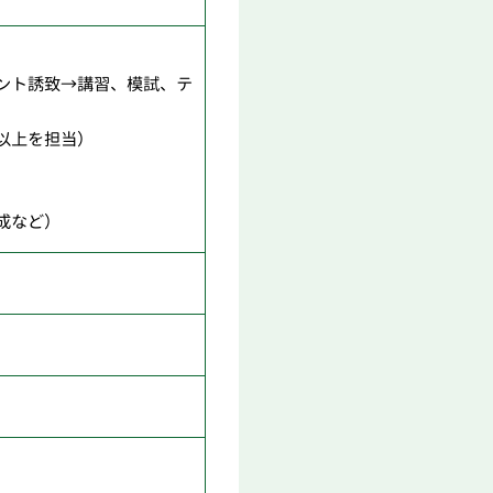
ント誘致→講習、模試、テ
目以上を担当）
成など）