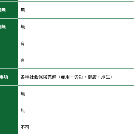
有無
無
有無
無
有
有
事項
各種社会保険完備（雇用・労災・健康・厚生）
無
無
不可