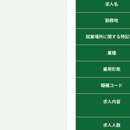
求人名
勤務地
就業場所に関する特記
業種
雇用形態
職種コード
求人内容
求人人数