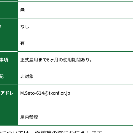
無
分
なし
有
事項
正式雇用まで6ヶ月の使用期間あり。
記
非対象
ルアドレ
M.Seto-614@tkcnf.or.jp
屋内禁煙