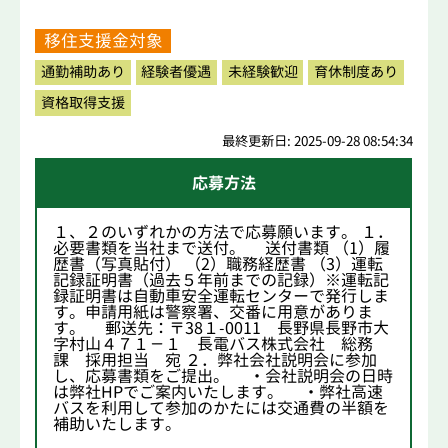
移住支援金対象
通勤補助あり
経験者優遇
未経験歓迎
育休制度あり
資格取得支援
最終更新日: 2025-09-28 08:54:34
応募方法
１、２のいずれかの方法で応募願います。 １．
必要書類を当社まで送付。 送付書類 （1）履
歴書（写真貼付） （2）職務経歴書 （3）運転
記録証明書（過去５年前までの記録）※運転記
録証明書は自動車安全運転センターで発行しま
す。申請用紙は警察署、交番に用意がありま
す。 郵送先：〒38１-0011 長野県長野市大
字村山４７１－１ 長電バス株式会社 総務
課 採用担当 宛 ２．弊社会社説明会に参加
し、応募書類をご提出。 ・会社説明会の日時
は弊社HPでご案内いたします。 ・弊社高速
バスを利用して参加のかたには交通費の半額を
補助いたします。