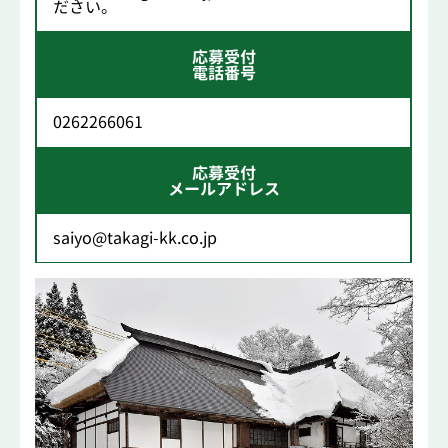
ださい。
応募受付
電話番号
0262266061
応募受付
メールアドレス
saiyo@takagi-kk.co.jp